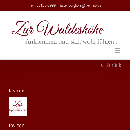
Zum
Tel.: 06425-2999
|
estor.burgholz@t-online.de
Inhalt
springen
Zurück
favicon
favicon