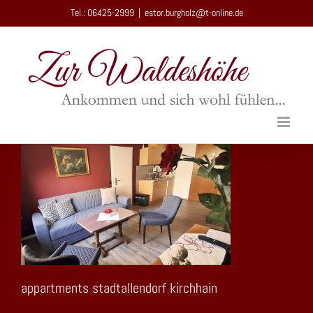
Zum
Tel.: 06425-2999
|
estor.burgholz@t-online.de
Inhalt
springen
appartments stadtallendorf kirchhain